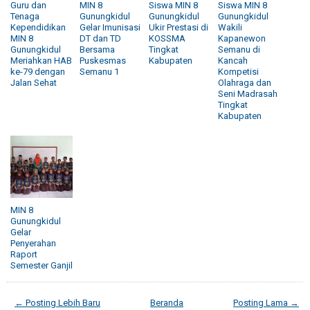
Guru dan
MIN 8
Siswa MIN 8
Siswa MIN 8
Tenaga
Gunungkidul
Gunungkidul
Gunungkidul
Kependidikan
Gelar Imunisasi
Ukir Prestasi di
Wakili
MIN 8
DT dan TD
KOSSMA
Kapanewon
Gunungkidul
Bersama
Tingkat
Semanu di
Meriahkan HAB
Puskesmas
Kabupaten
Kancah
ke-79 dengan
Semanu 1
Kompetisi
Jalan Sehat
Olahraga dan
Seni Madrasah
Tingkat
Kabupaten
MIN 8
Gunungkidul
Gelar
Penyerahan
Raport
Semester Ganjil
← Posting Lebih Baru
Beranda
Posting Lama →