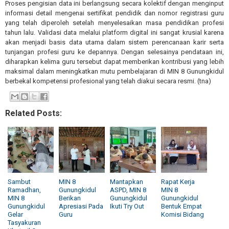
Proses pengisian data ini berlangsung secara kolektif dengan menginput
informasi detail mengenai sertifikat pendidik dan nomor registrasi guru
yang telah diperoleh setelah menyelesaikan masa pendidikan profesi
tahun lalu. Validasi data melalui platform digital ini sangat krusial karena
akan menjadi basis data utama dalam sistem perencanaan karir serta
tunjangan profesi guru ke depannya. Dengan selesainya pendataan ini,
diharapkan kelima guru tersebut dapat memberikan kontribusi yang lebih
maksimal dalam meningkatkan mutu pembelajaran di MIN 8 Gunungkidul
berbekal kompetensi profesional yang telah diakui secara resmi. (tna)
Related Posts:
Sambut
MIN 8
Mantapkan
Rapat Kerja
Ramadhan,
Gunungkidul
ASPD, MIN 8
MIN 8
MIN 8
Berikan
Gunungkidul
Gunungkidul
Gunungkidul
Apresiasi Pada
Ikuti Try Out
Bentuk Empat
Gelar
Guru
Komisi Bidang
Tasyakuran