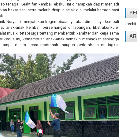
ap terjaga. Keaktifan kembali ekskul ini diharapkan dapat menjadi
an bakat seni serta melatih disiplin sejak dini melalui harmonisasi
PE
ok.
inik Nuryanti, menyatakan kegembiraannya atas dimulainya kembali
freehi
ihat anak-anak kembali bersemangat di lapangan. Ekstrakurikuler
at musik, tetapi juga tentang membentuk karakter dan kerja sama
AR
ter kedua ini, kemampuan anak-anak semakin meningkat sehingga
uk tampil dalam acara madrasah maupun perlombaan di tingkat