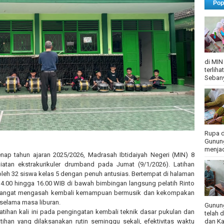
Pop
di MIN
terlih
Sebany
Rupa d
Gunung
menjadi
ap tahun ajaran 2025/2026, Madrasah Ibtidaiyah Negeri (MIN) 8
atan ekstrakurikuler drumband pada Jumat (9/1/2026). Latihan
i oleh 32 siswa kelas 5 dengan penuh antusias. Bertempat di halaman
4.00 hingga 16.00 WIB di bawah bimbingan langsung pelatih Rinto
mangat mengasah kembali kemampuan bermusik dan kekompakan
 selama masa liburan.
Gunung
tihan kali ini pada pengingatan kembali teknik dasar pukulan dan
telah 
dan Ka
ihan yang dilaksanakan rutin seminggu sekali, efektivitas waktu