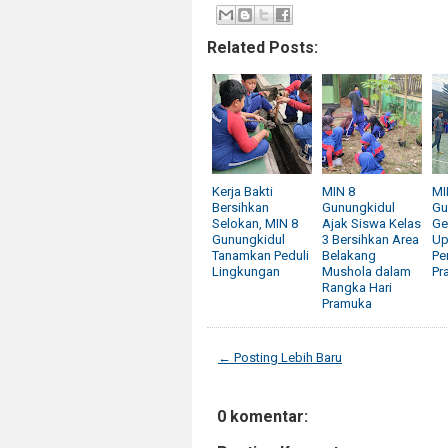
Related Posts:
Kerja Bakti
MIN 8
MI
Bersihkan
Gunungkidul
Gu
Selokan, MIN 8
Ajak Siswa Kelas
Ge
Gunungkidul
3 Bersihkan Area
Up
Tanamkan Peduli
Belakang
Pe
Lingkungan
Mushola dalam
Pr
Rangka Hari
Pramuka
← Posting Lebih Baru
0 komentar: