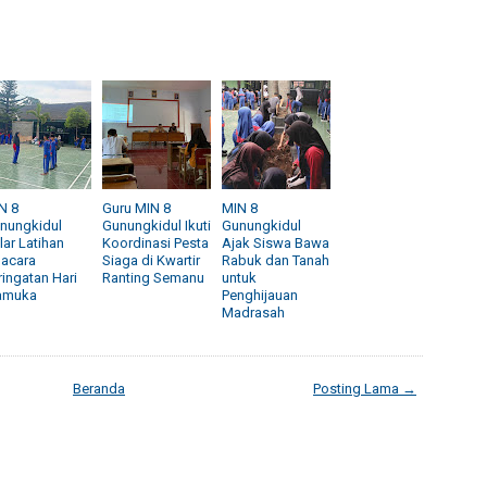
N 8
Guru MIN 8
MIN 8
nungkidul
Gunungkidul Ikuti
Gunungkidul
lar Latihan
Koordinasi Pesta
Ajak Siswa Bawa
acara
Siaga di Kwartir
Rabuk dan Tanah
ringatan Hari
Ranting Semanu
untuk
amuka
Penghijauan
Madrasah
Beranda
Posting Lama →