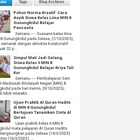
ular
Tags
Blog Archives
Pohon Norma Kreatif: Cara
Asyik Siswa Kelas Lima MIN 8
Gunungkidul Belajar
Pancasila
Semanu ---- Suasana kelas lima
 8 Gunungkidul pada Selasa, (7/10/2025),
at semarak dengan aktivitas kolaboratif.
ak 32 p...
Simpul Mati Jadi Gelang,
Siswa Kelas 5 MIN 8
Gunungkidul Belajar Kriya Tali
Kur
Semanu ---- Pembelajaran Seni
i Madrasah Ibtidaiyah Negeri (MIN) 8
kidul pada hari Kamis, (9/10/2025),
 lebih interakti...
Ujian Praktik Al Quran Hadits
di MIN 8 Gunungkidul
Bertujuan Tanamkan Cinta Al
Quran
Ujian praktik kelas 6 MIN 8
kidul mata pelajaran Al Quran Hadits
dilangsungkan pada Selasa (14/3/2023)
mis (16/3/2023). ...