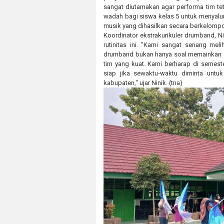
sangat diutamakan agar performa tim tet
wadah bagi siswa kelas 5 untuk menyalurk
musik yang dihasilkan secara berkelomp
Koordinator ekstrakurikuler drumband, N
rutinitas ini. "Kami sangat senang mel
drumband bukan hanya soal memainkan al
tim yang kuat. Kami berharap di semes
siap jika sewaktu-waktu diminta unt
kabupaten," ujar Ninik. (tna)