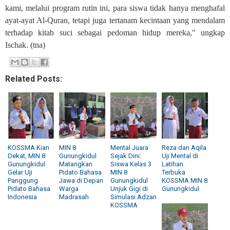
kami, melalui program rutin ini, para siswa tidak hanya menghafal
ayat-ayat Al-Quran, tetapi juga tertanam kecintaan yang mendalam
terhadap kitab suci sebagai pedoman hidup mereka," ungkap
Ischak. (tna)
Related Posts:
KOSSMA Kian
MIN 8
Mental Juara
Reza dan Aqila
Dekat, MIN 8
Gunungkidul
Sejak Dini:
Uji Mental di
Gunungkidul
Matangkan
Siswa Kelas 3
Latihan
Gelar Uji
Pidato Bahasa
MIN 8
Terbuka
Panggung
Jawa di Depan
Gunungkidul
KOSSMA MIN 8
Pidato Bahasa
Warga
Unjuk Gigi di
Gunungkidul
Indonesia
Madrasah
Simulasi Adzan
KOSSMA