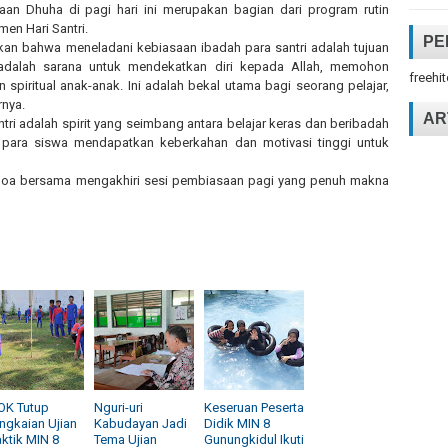
aan Dhuha di pagi hari ini merupakan bagian dari program rutin
en Hari Santri.
PE
kan bahwa meneladani kebiasaan ibadah para santri adalah tujuan
a adalah sarana untuk mendekatkan diri kepada Allah, memohon
freehi
n spiritual anak-anak. Ini adalah bekal utama bagi seorang pelajar,
rnya.
AR
tri adalah spirit yang seimbang antara belajar keras dan beribadah
 para siswa mendapatkan keberkahan dan motivasi tinggi untuk
n doa bersama mengakhiri sesi pembiasaan pagi yang penuh makna
OK Tutup
Nguri-uri
Keseruan Peserta
ngkaian Ujian
Kabudayan Jadi
Didik MIN 8
aktik MIN 8
Tema Ujian
Gunungkidul Ikuti