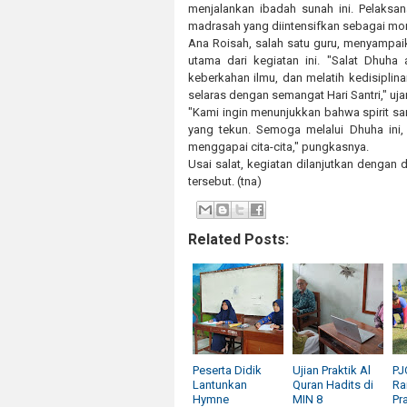
menjalankan ibadah sunah ini. Pelaksan
madrasah yang diintensifkan sebagai mom
Ana Roisah, salah satu guru, menyampai
utama dari kegiatan ini. "Salat Dhuh
keberkahan ilmu, dan melatih kedisiplina
selaras dengan semangat Hari Santri," uja
"Kami ingin menunjukkan bahwa spirit san
yang tekun. Semoga melalui Dhuha ini,
menggapai cita-cita," pungkasnya.
Usai salat, kegiatan dilanjutkan denga
tersebut. (tna)
Related Posts:
Peserta Didik
Ujian Praktik Al
PJ
Lantunkan
Quran Hadits di
Ra
Hymne
MIN 8
Pr