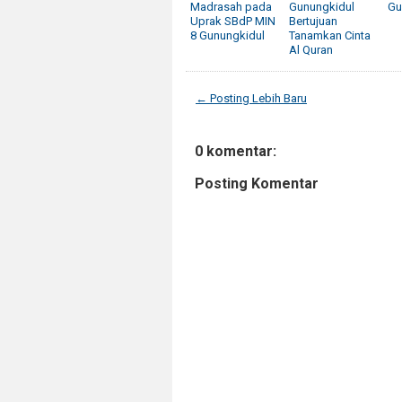
Madrasah pada
Gunungkidul
Gu
Uprak SBdP MIN
Bertujuan
8 Gunungkidul
Tanamkan Cinta
Al Quran
← Posting Lebih Baru
0 komentar:
Posting Komentar