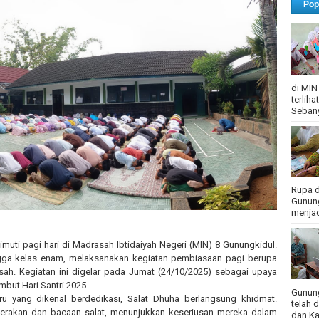
Pop
di MIN
terlih
Sebany
Rupa d
Gunung
menjadi
imuti pagi hari di Madrasah Ibtidaiyah Negeri (MIN) 8 Gunungkidul.
ingga kelas enam, melaksanakan kegiatan pembiasaan pagi berupa
ah. Kegiatan ini digelar pada Jumat (24/10/2025) sebagai upaya
but Hari Santri 2025.
Gunung
u yang dikenal berdedikasi, Salat Dhuha berlangsung khidmat.
telah 
 gerakan dan bacaan salat, menunjukkan keseriusan mereka dalam
dan Ka