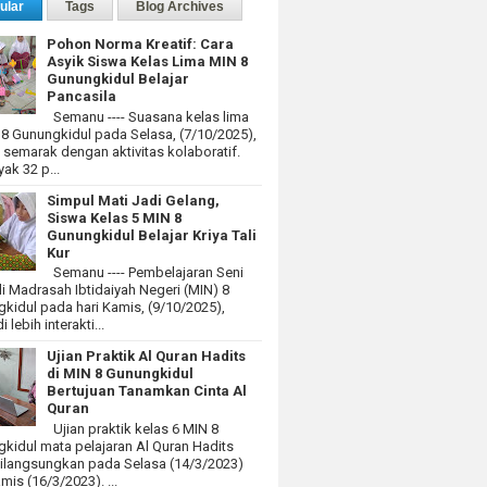
ular
Tags
Blog Archives
Pohon Norma Kreatif: Cara
Asyik Siswa Kelas Lima MIN 8
Gunungkidul Belajar
Pancasila
Semanu ---- Suasana kelas lima
 8 Gunungkidul pada Selasa, (7/10/2025),
at semarak dengan aktivitas kolaboratif.
ak 32 p...
Simpul Mati Jadi Gelang,
Siswa Kelas 5 MIN 8
Gunungkidul Belajar Kriya Tali
Kur
Semanu ---- Pembelajaran Seni
i Madrasah Ibtidaiyah Negeri (MIN) 8
kidul pada hari Kamis, (9/10/2025),
 lebih interakti...
Ujian Praktik Al Quran Hadits
di MIN 8 Gunungkidul
Bertujuan Tanamkan Cinta Al
Quran
Ujian praktik kelas 6 MIN 8
kidul mata pelajaran Al Quran Hadits
dilangsungkan pada Selasa (14/3/2023)
mis (16/3/2023). ...