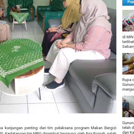
Pop
di MIN
terlih
Sebany
Rupa d
Gunung
menjadi
Gunung
telah 
a kunjungan penting dari tim pelaksana program Makan Bergizi
dan Ka
25). Kedatangan tim MBG disambut langsung oleh Ana Roisah, salah