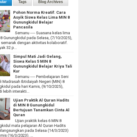
ular
Tags
Blog Archives
Pohon Norma Kreatif: Cara
Asyik Siswa Kelas Lima MIN 8
Gunungkidul Belajar
Pancasila
Semanu ---- Suasana kelas lima
 8 Gunungkidul pada Selasa, (7/10/2025),
at semarak dengan aktivitas kolaboratif.
ak 32 p...
Simpul Mati Jadi Gelang,
Siswa Kelas 5 MIN 8
Gunungkidul Belajar Kriya Tali
Kur
Semanu ---- Pembelajaran Seni
i Madrasah Ibtidaiyah Negeri (MIN) 8
kidul pada hari Kamis, (9/10/2025),
 lebih interakti...
Ujian Praktik Al Quran Hadits
di MIN 8 Gunungkidul
Bertujuan Tanamkan Cinta Al
Quran
Ujian praktik kelas 6 MIN 8
kidul mata pelajaran Al Quran Hadits
dilangsungkan pada Selasa (14/3/2023)
mis (16/3/2023). ...