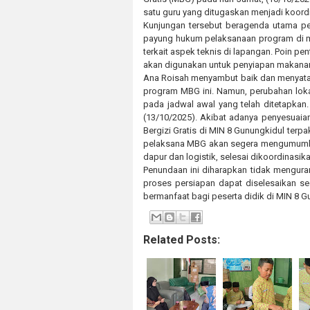
satu guru yang ditugaskan menjadi koordi
Kunjungan tersebut beragenda utama p
payung hukum pelaksanaan program di ma
terkait aspek teknis di lapangan. Poin p
akan digunakan untuk penyiapan makana
Ana Roisah menyambut baik dan menyata
program MBG ini. Namun, perubahan lo
pada jadwal awal yang telah ditetapkan
(13/10/2025). Akibat adanya penyesuaia
Bergizi Gratis di MIN 8 Gunungkidul terp
pelaksana MBG akan segera mengumumkan 
dapur dan logistik, selesai dikoordinasik
Penundaan ini diharapkan tidak mengura
proses persiapan dapat diselesaikan s
bermanfaat bagi peserta didik di MIN 8 G
Related Posts: