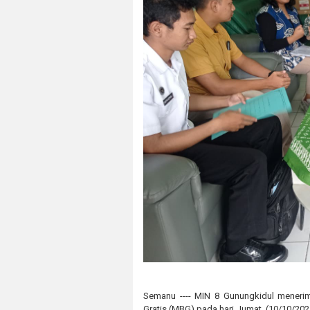
Semanu ---- MIN 8 Gunungkidul menerim
Gratis (MBG) pada hari Jumat, (10/10/20