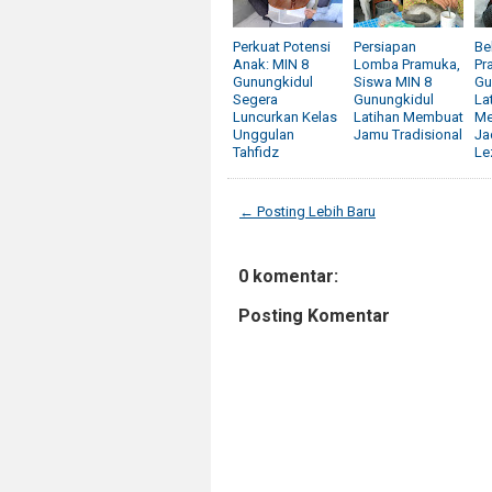
Perkuat Potensi
Persiapan
Be
Anak: MIN 8
Lomba Pramuka,
Pr
Gunungkidul
Siswa MIN 8
Gu
Segera
Gunungkidul
La
Luncurkan Kelas
Latihan Membuat
Me
Unggulan
Jamu Tradisional
Ja
Tahfidz
Le
← Posting Lebih Baru
0 komentar:
Posting Komentar