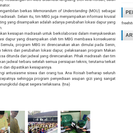
nator.
engambilan berkas
Memorandum of Understanding
(MOU) sebagai
PE
drasah. Selain itu, tim MBG juga menyampaikan informasi krusial
enting yang disampaikan adalah adanya perubahan lokasi dapur yang
freehi
n.
kan kesiapan madrasah untuk berkolaborasi dalam menyukseskan
AR
kasi dapur yang disampaikan oleh tim MBG membawa konsekuensi
. Semula, program MBG ini direncanakan akan dimulai pada Senin,
n teknis dan perubahan lokasi dapur, pelaksanaan program Makan
aksa ditunda dari jadwal yang direncanakan. Pihak madrasah dan tim
jadwal terbaru setelah semua persiapan teknis, terutama terkait
an dan dipastikan kesiapannya.
ngi antusiasme siswa dan orang tua. Ana Roisah berharap seluruh
ecepatnya sehingga program penyediaan asupan gizi yang sangat
unungkidul dapat segera terlaksana. (tna)