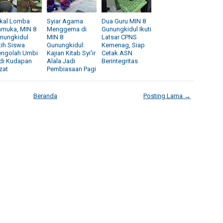
kal Lomba
Syiar Agama
Dua Guru MIN 8
amuka, MIN 8
Menggema di
Gunungkidul Ikuti
nungkidul
MIN 8
Latsar CPNS
tih Siswa
Gunungkidul:
Kemenag, Siap
ngolah Umbi
Kajian Kitab Syi'ir
Cetak ASN
di Kudapan
Alala Jadi
Berintegritas
zat
Pembiasaan Pagi
Beranda
Posting Lama →