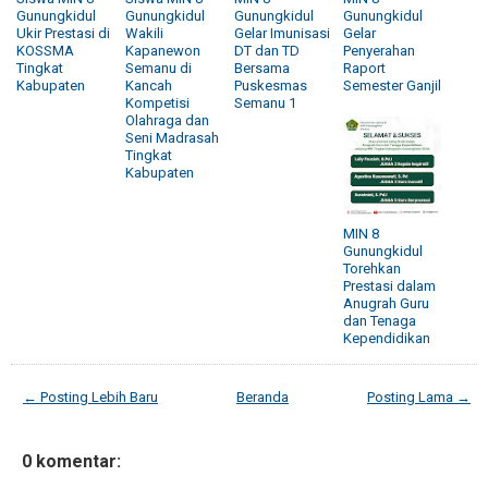
Gunungkidul
Gunungkidul
Gunungkidul
Gunungkidul
Ukir Prestasi di
Wakili
Gelar Imunisasi
Gelar
KOSSMA
Kapanewon
DT dan TD
Penyerahan
Tingkat
Semanu di
Bersama
Raport
Kabupaten
Kancah
Puskesmas
Semester Ganjil
Kompetisi
Semanu 1
Olahraga dan
Seni Madrasah
Tingkat
Kabupaten
MIN 8
Gunungkidul
Torehkan
Prestasi dalam
Anugrah Guru
dan Tenaga
Kependidikan
← Posting Lebih Baru
Beranda
Posting Lama →
0 komentar: