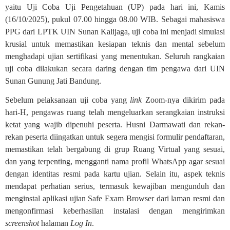
yaitu Uji Coba Uji Pengetahuan (UP) pada hari ini, Kamis
(16/10/2025), pukul 07.00 hingga 08.00 WIB. Sebagai mahasiswa
PPG dari LPTK UIN Sunan Kalijaga, uji coba ini menjadi simulasi
krusial untuk memastikan kesiapan teknis dan mental sebelum
menghadapi ujian sertifikasi yang menentukan. Seluruh rangkaian
uji coba dilakukan secara daring dengan tim pengawa dari UIN
Sunan Gunung Jati Bandung.
Sebelum pelaksanaan uji coba yang
link
Zoom-nya dikirim pada
hari-H, pengawas ruang telah mengeluarkan serangkaian instruksi
ketat yang wajib dipenuhi peserta. Husni Darmawati dan rekan-
rekan peserta diingatkan untuk segera mengisi formulir pendaftaran,
memastikan telah bergabung di grup Ruang Virtual yang sesuai,
dan yang terpenting, mengganti nama profil WhatsApp agar sesuai
dengan identitas resmi pada kartu ujian. Selain itu, aspek teknis
mendapat perhatian serius, termasuk kewajiban mengunduh dan
menginstal aplikasi ujian Safe Exam Browser dari laman resmi dan
mengonfirmasi keberhasilan instalasi dengan mengirimkan
screenshot
halaman
Log In
.