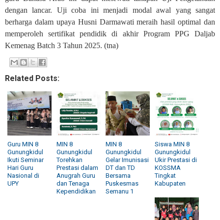
dengan lancar. Uji coba ini menjadi modal awal yang sangat
berharga dalam upaya Husni Darmawati meraih hasil optimal dan
memperoleh sertifikat pendidik di akhir Program PPG Daljab
Kemenag Batch 3 Tahun 2025. (tna)
Related Posts:
Guru MIN 8
MIN 8
MIN 8
Siswa MIN 8
Gunungkidul
Gunungkidul
Gunungkidul
Gunungkidul
Ikuti Seminar
Torehkan
Gelar Imunisasi
Ukir Prestasi di
Hari Guru
Prestasi dalam
DT dan TD
KOSSMA
Nasional di
Anugrah Guru
Bersama
Tingkat
UPY
dan Tenaga
Puskesmas
Kabupaten
Kependidikan
Semanu 1