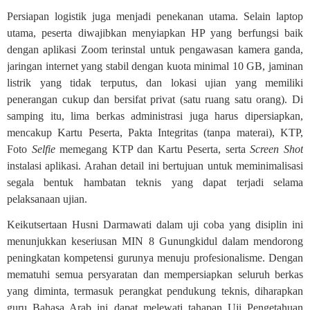
Persiapan logistik juga menjadi penekanan utama. Selain laptop
utama, peserta diwajibkan menyiapkan HP yang berfungsi baik
dengan aplikasi Zoom terinstal untuk pengawasan kamera ganda,
jaringan internet yang stabil dengan kuota minimal 10 GB, jaminan
listrik yang tidak terputus, dan lokasi ujian yang memiliki
penerangan cukup dan bersifat privat (satu ruang satu orang). Di
samping itu, lima berkas administrasi juga harus dipersiapkan,
mencakup Kartu Peserta, Pakta Integritas (tanpa materai), KTP,
Foto
Selfie
memegang KTP dan Kartu Peserta, serta
Screen Shot
instalasi aplikasi. Arahan detail ini bertujuan untuk meminimalisasi
segala bentuk hambatan teknis yang dapat terjadi selama
pelaksanaan ujian.
Keikutsertaan Husni Darmawati dalam uji coba yang disiplin ini
menunjukkan keseriusan MIN 8 Gunungkidul dalam mendorong
peningkatan kompetensi gurunya menuju profesionalisme. Dengan
mematuhi semua persyaratan dan mempersiapkan seluruh berkas
yang diminta, termasuk perangkat pendukung teknis, diharapkan
guru Bahasa Arab ini dapat melewati tahapan Uji Pengetahuan