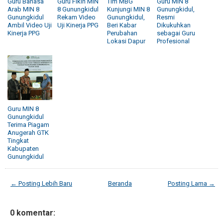
Guru Bahasa
Guru Fikih MIN
Tim MBG
Guru MIN 8
Arab MIN 8
8 Gunungkidul
Kunjungi MIN 8
Gunungkidul,
Gunungkidul
Rekam Video
Gunungkidul,
Resmi
Ambil Video Uji
Uji Kinerja PPG
Beri Kabar
Dikukuhkan
Kinerja PPG
Perubahan
sebagai Guru
Lokasi Dapur
Profesional
Guru MIN 8
Gunungkidul
Terima Piagam
Anugerah GTK
Tingkat
Kabupaten
Gunungkidul
← Posting Lebih Baru
Beranda
Posting Lama →
0 komentar: