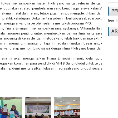
a fokus menyampaikan materi Fikih yang sangat relevan dengan
 menggunakan strategi pembelajaran yang kreatif agar siswa kelas VI
PE
akanan halal dan haram, tetapi juga mampu mengidentifikasi dan
raktik kehidupan. Dokumentasi video ini berfungsi sebagai bukti
freehi
n mengajar yang ia peroleh selama mengikuti program PPG.
, Triana Erningsih menyampaikan rasa syukurnya. "Alhamdulillah,
AR
ni adalah momen penting untuk membuktikan bahwa ilmu yang saya
 langsung di kelas dengan metode yang lebih baik dan interaktif,"
an ini memang menantang, tapi ini adalah langkah besar untuk
nal yang siap membimbing siswa dengan ilmu Fikih yang benar dan
nerja ini akan mengantarkan Triana Erningsih menuju gelar guru
menegaskan komitmen para pendidik di MIN 8 Gunungkidul untuk terus
onalisme, demi menghasilkan lulusan madrasah yang unggul secara