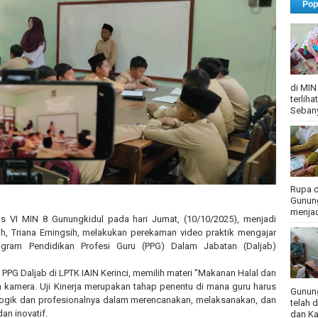
Pop
di MIN
terlih
Sebany
Rupa d
Gunung
menjadi
as VI MIN 8 Gunungkidul pada hari Jumat, (10/10/2025), menjadi
ih, Triana Erningsih, melakukan perekaman video praktik mengajar
rogram Pendidikan Profesi Guru (PPG) Dalam Jabatan (Daljab)
 PPG Daljab di LPTK IAIN Kerinci, memilih materi "Makanan Halal dan
 kamera. Uji Kinerja merupakan tahap penentu di mana guru harus
Gunung
ik dan profesionalnya dalam merencanakan, melaksanakan, dan
telah 
an inovatif.
dan Ka