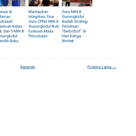
erasi di
Mantapkan
Guru MIN 8
laman
Integritas, Dua
Gunungkidul
drasah:
Guru CPNS MIN 8
Bedah Strategi
seruan Kelas
Gunungkidul Ikuti
Penulisan
 4, dan 5 MIN 8
Evaluasi Masa
"Berbobot" di
nungkidul
Percobaan
Hari Ketiga
milih Buku
Bimtek
Beranda
Posting Lama →