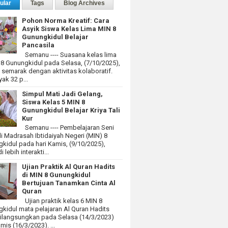
ular
Tags
Blog Archives
Pohon Norma Kreatif: Cara
Asyik Siswa Kelas Lima MIN 8
Gunungkidul Belajar
Pancasila
Semanu ---- Suasana kelas lima
 8 Gunungkidul pada Selasa, (7/10/2025),
at semarak dengan aktivitas kolaboratif.
ak 32 p...
Simpul Mati Jadi Gelang,
Siswa Kelas 5 MIN 8
Gunungkidul Belajar Kriya Tali
Kur
Semanu ---- Pembelajaran Seni
i Madrasah Ibtidaiyah Negeri (MIN) 8
kidul pada hari Kamis, (9/10/2025),
 lebih interakti...
Ujian Praktik Al Quran Hadits
di MIN 8 Gunungkidul
Bertujuan Tanamkan Cinta Al
Quran
Ujian praktik kelas 6 MIN 8
kidul mata pelajaran Al Quran Hadits
dilangsungkan pada Selasa (14/3/2023)
mis (16/3/2023). ...