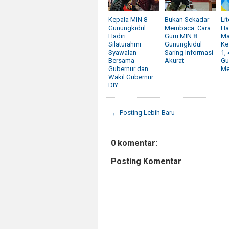
Kepala MIN 8
Bukan Sekadar
Lit
Gunungkidul
Membaca: Cara
Ha
Hadiri
Guru MIN 8
Ma
Silaturahmi
Gunungkidul
Ke
Syawalan
Saring Informasi
1,
Bersama
Akurat
Gu
Gubernur dan
Me
Wakil Gubernur
DIY
← Posting Lebih Baru
0 komentar:
Posting Komentar